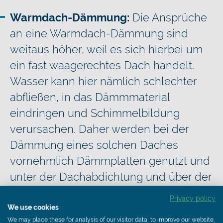
Warmdach-Dämmung:
Die Ansprüche
an eine Warmdach-Dämmung sind
weitaus höher, weil es sich hierbei um
ein fast waagerechtes Dach handelt.
Wasser kann hier nämlich schlechter
abfließen, in das Dämmmaterial
eindringen und Schimmelbildung
verursachen. Daher werden bei der
Dämmung eines solchen Daches
vornehmlich Dämmplatten genutzt und
unter der Dachabdichtung und über der
Decke angebracht.
Privacy policy
We use cookies
Umkehr-Dachdämmung:
Bei dieser
We may place these for analysis of our visitor data, to improve our website,