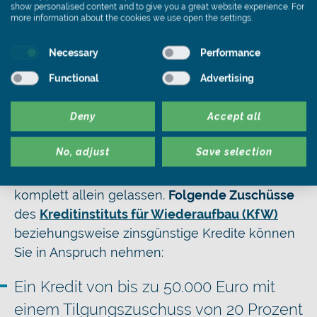
show personalised content and to give you a great website experience. For
einfachen Vorgehensweise werden
more information about the cookies we use open the settings.
Dämmplatten auf der Dachabdichtung
Necessary
Performance
und einer Dampfbremsfolie verlegt, um
Functional
Advertising
das Dach ausreichend zu dämmen.
Dachsanierung – Förderungen für
Deny
Accept all
Sanierungsmaßnahmen
No, adjust
Save selection
Sie werden mit den Kosten für notwendige und
hilfreiche Sanierungsmaßnahmen nicht
komplett allein gelassen.
Folgende Zuschüsse
des
Kreditinstituts für Wiederaufbau (KfW)
beziehungsweise zinsgünstige Kredite können
Sie in Anspruch nehmen:
Ein Kredit von bis zu 50.000 Euro mit
einem Tilgungszuschuss von 20 Prozent