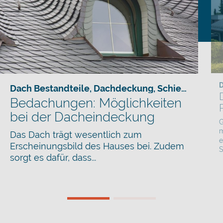
D
Dach Bestandteile
,
Dachdeckung
,
Schiefer
Bedachungen: Möglichkeiten
bei der Dacheindeckung
G
m
Das Dach trägt wesentlich zum
e
Erscheinungsbild des Hauses bei. Zudem
S
sorgt es dafür, dass...