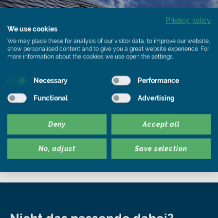
Privacy policy
We use cookies
We may place these for analysis of our visitor data, to improve our website,
show personalised content and to give you a great website experience. For
more information about the cookies we use open the settings.
Necessary
Performance
Downloads
Functional
Advertising
Photovoltaik-Infopakete
Deny
Accept all
Hier finden Sie Infopakete zu unseren
verschiedenen Photovoltaik-Systemen
No, adjust
Save selection