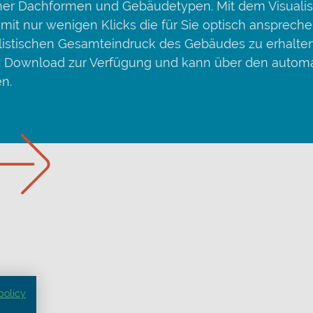
her Dachformen und Gebäudetypen. Mit dem Visualis
 mit nur wenigen Klicks die für Sie optisch ansprech
listischen Gesamteindruck des Gebäudes zu erhalten.
ls Download zur Verfügung und kann über den autom
en.
policy