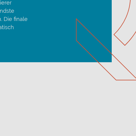
ierer
endste
 Die finale
atisch