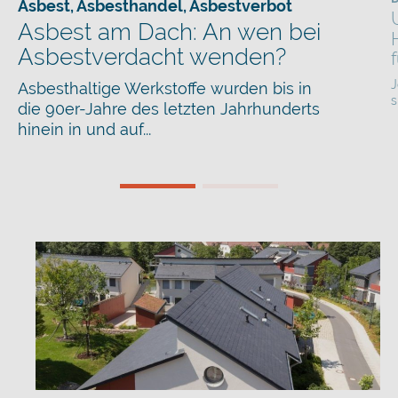
Asbest
,
Asbesthandel
,
Asbestverbot
Asbest am Dach: An wen bei
Asbestverdacht wenden?
J
Asbesthaltige Werkstoffe wurden bis in
s
die 90er-Jahre des letzten Jahrhunderts
hinein in und auf...