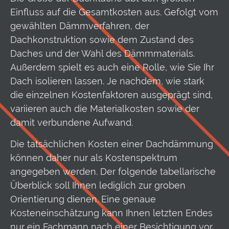
Einfluss auf die Gesamtkosten aus. Gefolgt vom
gewählten Dämmverfahren, der
Dachkonstruktion sowie dem Zustand des
Daches und der Wahl des Dämmmaterials.
Außerdem spielt es auch eine Rolle, wie Sie Ihr
Dach isolieren lassen. Je nachdem, wie stark
die einzelnen Kostenfaktoren ausgeprägt sind,
variieren auch die Materialkosten sowie der
damit verbundene Aufwand.
Die tatsächlichen Kosten einer Dachdämmung
können daher nur als Kostenspektrum
angegeben werden. Der folgende tabellarische
Überblick soll Ihnen lediglich zur groben
Orientierung dienen. Eine genaue
Kosteneinschätzung kann Ihnen letzten Endes
nur ein Fachmann nach einer Besichtigung vor