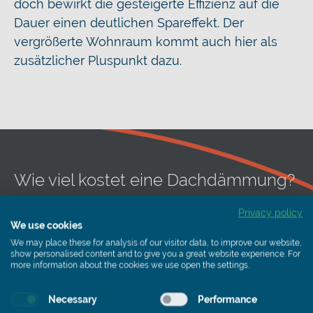
doch bewirkt die gesteigerte Effizienz auf die
Dauer einen deutlichen Spareffekt. Der
vergrößerte Wohnraum kommt auch hier als
zusätzlicher Pluspunkt dazu.
Wie viel kostet eine Dachdämmung?
Die Kosten für eine neue Dämmung sind von
Privacy policy
einer Vielzahl von Faktoren abhängig und
We use cookies
lassen sich daher lediglich in Preisspannen
We may place these for analysis of our visitor data, to improve our website,
show personalised content and to give you a great website experience. For
angeben. Für Auf-, Unter- und
more information about the cookies we use open the settings.
Zwischensparrendämmung variieren die Kosten
Necessary
Performance
der Wärmedämmung pro Quadratmeter stark.