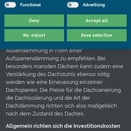
Grundsätzlich sind die Art des Dach-Dämmens
Functional
Advertising
bei Altbauten sowie die Dachisolierung und
damit die Kosten für die Dachdämmung vom
Deny
Accept all
Zustand der Dacheindeckung und des
Dachstuhls abhängig. Muss die
No, adjust
Save selection
Dacheindeckung erneuert werden, ist eine
Außendämmung in Form einer
Aufsparrendämmung zu empfehlen. Bei
besonders maroden Dächern kann zudem eine
Verstärkung des Dachstuhls ebenso nötig
werden wie eine Erneuerung einzelner
Dachsparren. Die Preise für die Dachsanierung,
die Dachisolierung und die Art der
Dachdämmung richten sich also maßgeblich
nach dem Zustand des Daches.
Allgemein richten sich die Investitionskosten