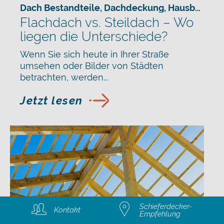
Dach Bestandteile
,
Dachdeckung
,
Hausbau
,
Sch
Flachdach vs. Steildach – Wo
liegen die Unterschiede?
Wenn Sie sich heute in Ihrer Straße
umsehen oder Bilder von Städten
betrachten, werden...
Jetzt lesen
Schieferdecker-
Kontakt
Empfehlung
Dachdeckung
,
Dachsanierung Förderung
,
Haus