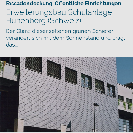
Fassadendeckung
,
Öffentliche Einrichtungen
Erweiterungsbau Schulanlage,
Hünenberg (Schweiz)
Der Glanz dieser seltenen grünen Schiefer
verändert sich mit dem Sonnenstand und prägt
das...