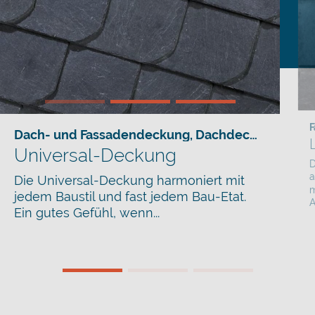
Dach- und Fassadendeckung
,
Dachdeckung
,
Fass
Universal-Deckung
D
a
Die Universal-Deckung harmoniert mit
m
jedem Baustil und fast jedem Bau-Etat.
A
Ein gutes Gefühl, wenn...