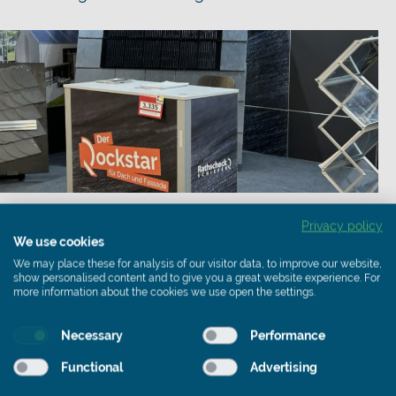
07. - 09. Februar 2025
Privacy policy
Baumesse Rheda-Wiedenbrück
We use cookies
We may place these for analysis of our visitor data, to improve our website,
Auf der diesjährigen Baumesse in Rheda-
show personalised content and to give you a great website experience. For
Wiedenbrück hatten wir die Gelegenheit,
more information about the cookies we use open the settings.
unsere innovativen Lösungen für Dach,
Fassade und Photovoltaik in Kombination mit
Necessary
Performance
Schiefer zu präsentieren. Mit über 30.000
Functional
Advertising
Besuchern bot uns die Messe eine ideale
Plattform für den Austausch mit Bauherren,