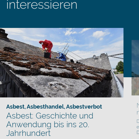
interessieren
Asbest
,
Asbesthandel
,
Asbestverbot
Asbest: Geschichte und
D
Anwendung bis ins 20.
e
Jahrhundert
D