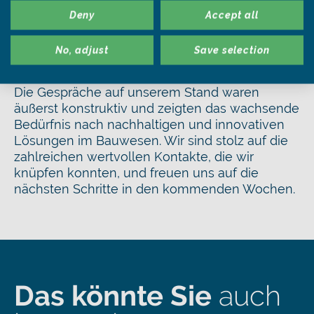
Architekten und Fachhändlern.
Deny
Accept all
Besonders der integrierte Einsatz von Schiefer
No, adjust
Save selection
in Verbindung mit modernen
Photovoltaikanlagen stieß auf großes Interesse.
Die Gespräche auf unserem Stand waren
äußerst konstruktiv und zeigten das wachsende
Bedürfnis nach nachhaltigen und innovativen
Lösungen im Bauwesen. Wir sind stolz auf die
zahlreichen wertvollen Kontakte, die wir
knüpfen konnten, und freuen uns auf die
nächsten Schritte in den kommenden Wochen.
Das könnte Sie
auch