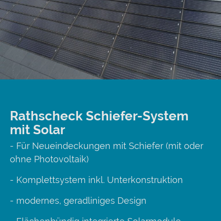
Rathscheck Schiefer-System
mit Solar
- Für Neueindeckungen mit Schiefer (mit oder
ohne Photovoltaik)
- Komplettsystem inkl. Unterkonstruktion
- modernes, geradliniges Design