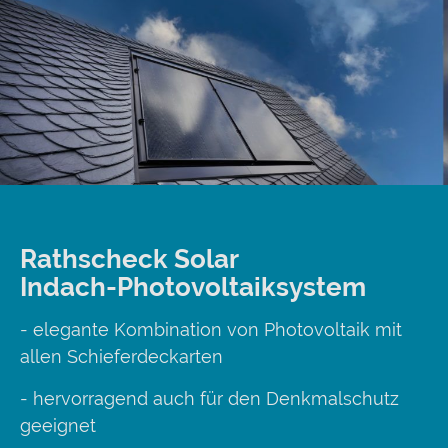
Rathscheck Solar
Indach-Photovoltaiksystem
- elegante Kombination von Photovoltaik mit
allen Schieferdeckarten
- hervorragend auch für den Denkmalschutz
geeignet