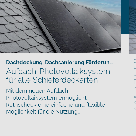
D
Dachdeckung
,
Dachsanierung Förderung
,
Hausba
Aufdach-Photovoltaiksystem
für alle Schieferdeckarten
Mit dem neuen Aufdach-
Photovoltaiksystem ermöglicht
A
S
Rathscheck eine einfache und flexible
K
Möglichkeit für die Nutzung...