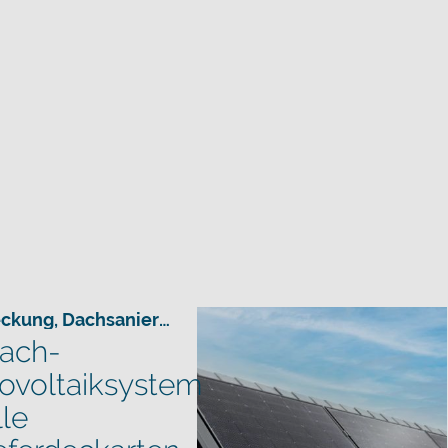
ckung
,
Dachsanierung Förderung
,
Hausbau
,
Sanieru
ach-
ovoltaiksystem
lle