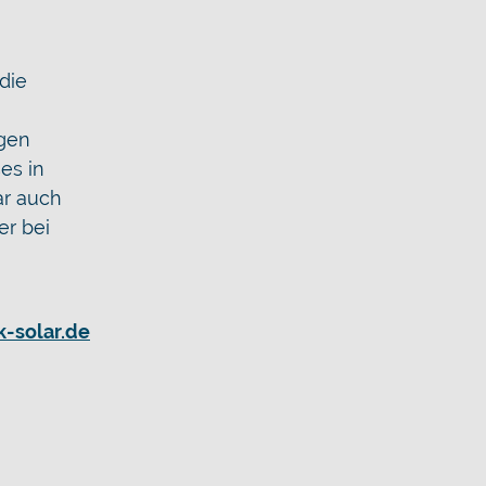
die
agen
es in
ar auch
er bei
-solar.de