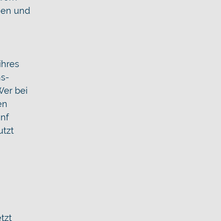
nen und
ihres
ns-
Wer bei
en
ünf
utzt
tzt