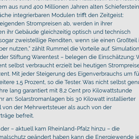
m aus rund 400 Millionen Jahren alten Schieferstei
che integrierbaren Modulen trifft den Zeitgeist:
teigenden Strompreisen ab, werden in ihrer
en ihr Gebäude gleichzeitig optisch und technisch
 sogar zweistellige Renditen, wenn sie einen Großteil 
er nutzen,“ zählt Rummel die Vorteile auf. Simulatio
er Stiftung Warentest – belegen die Einschätzung: 
nt selbst verbraucht erzielt bei heutigen Strompreis
zent. Mit jeder Steigerung des Eigenverbrauchs um f
tere 1,5 Prozent, so die Tester. Was nicht selbst gen
hre lang garantiert mit 8,2 Cent pro Kilowattstunde
r an: Solarstromanlagen bis 30 Kilowatt installierter
l von der Mehrwertsteuer als auch von der
räge befreit.
 – aktuell kam Rheinland-Pfalz hinzu – die
malschutz geändert haben kann die Energiewende je