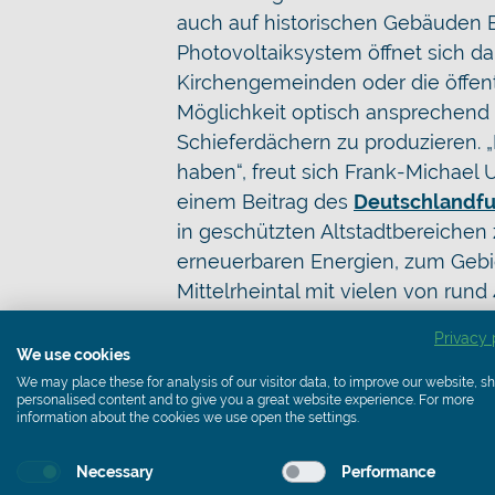
auch auf historischen Gebäuden 
Photovoltaiksystem öffnet sich da
Kirchengemeinden oder die öffen
Möglichkeit optisch ansprechend w
Schieferdächern zu produzieren. „
haben“, freut sich Frank-Michael
einem Beitrag des
Deutschlandf
in geschützten Altstadtbereichen z
erneuerbaren Energien, zum Gebi
Mittelrheintal mit vielen von run
Infos und Bauherrenberatung zu
Privacy 
We use cookies
und telefonisch unter+49 (0)2651 9
We may place these for analysis of our visitor data, to improve our website, 
personalised content and to give you a great website experience. For more
information about the cookies we use open the settings.
Necessary
Performance