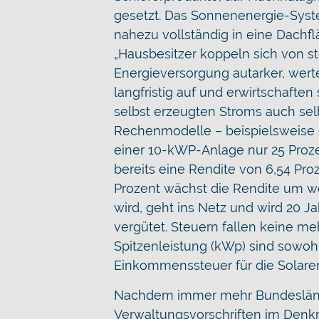
gesetzt. Das Sonnenenergie-Syste
nahezu vollständig in eine Dachflä
„Hausbesitzer koppeln sich von s
Energieversorgung autarker, wert
langfristig auf und erwirtschaften
selbst erzeugten Stroms auch selb
Rechenmodelle – beispielsweise d
einer 10-kWP-Anlage nur 25 Proze
bereits eine Rendite von 6,54 Pro
Prozent wächst die Rendite um wei
wird, geht ins Netz und wird 20 Ja
vergütet. Steuern fallen keine meh
Spitzenleistung (kWp) sind sowoh
Einkommenssteuer für die Solarert
Nachdem immer mehr Bundesländer
Verwaltungsvorschriften im Denk