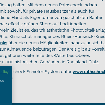
Einzug halten. Mit dem neuen Rathscheck Indach-
mit sowohl für private Hausbesitzer als auch für
tliche Hand als Eigentümer von geschützten Bauten 
ie effektiv grünen Strom auf traditionellen
Mein Ziel ist es, das wir ästhetische Photovoltaikanl
 Uhle, Klimaschutzmanager des Rhein-Hunsrück-Kreis
unks
über die neuen Möglichkeiten, nahezu unsichtb
ur Klimawende beizutragen. Der Kreis gilt als Vorreit
et gehören weite Teile des Welterbes Oberes
d 40 000 historischen Gebäuden in Rheinland-Pfalz.
m Rathscheck Schiefer-System unter
www.rathscheck
policy
55 110.
show