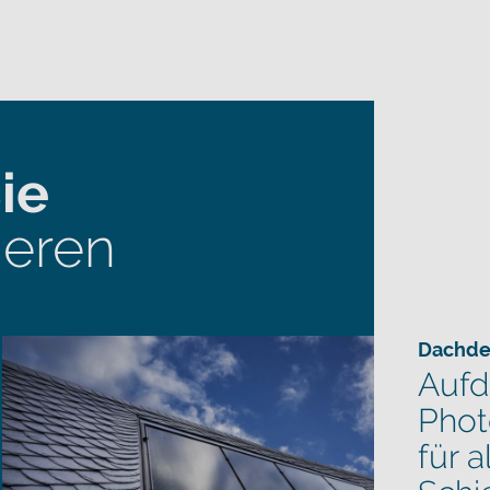
ie
ieren
Dachde
Aufd
Phot
für a