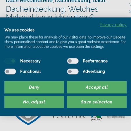
Dach Bestandteile
,
Dachdeckung
,
Dachsanierung Förderung
Dacheindeckung: Welches
Material kann ich nutzen?
E
R
Privacy policy
Textteaser
D
We use cookies
We may place these for analysis of our visitor data, to improve our website,
show personalised content and to give you a great website experience. For
more information about the cookies we use open the settings.
Necessary
Performance
Functional
Advertising
Deny
Accept all
No, adjust
Save selection