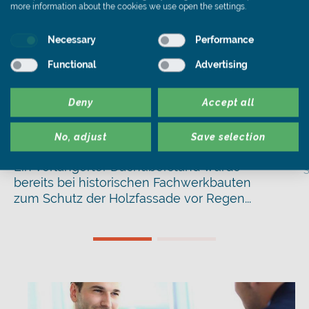
more information about the cookies we use open the settings.
Necessary
Performance
Functional
Advertising
Dachdeckung
,
Hausbau
,
Schiefer
Wann macht die
Deny
Accept all
Dachüberstandverlängerung
No, adjust
Save selection
Sinn?
D
W
Ein verlängerter Dachüberstand wurde
S
bereits bei historischen Fachwerkbauten
zum Schutz der Holzfassade vor Regen...