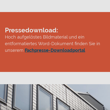
Pressedownload:
Hoch aufgelöstes Bildmaterial und ein
entformatiertes Word-Dokument finden Sie in
unserem
Fachpresse-Downloadportal