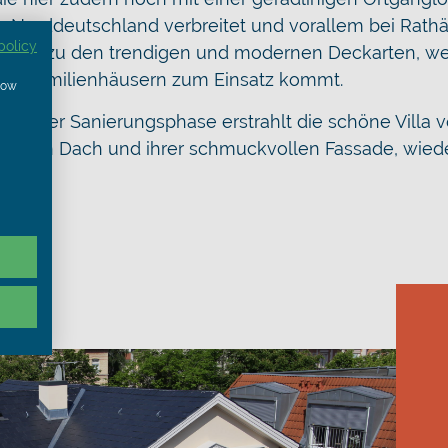
in Norddeutschland verbreitet und vorallem bei Rath
policy
e wieder zu den trendigen und modernen Deckarten, we
 Einfamilienhäusern zum Einsatz kommt.
show
isierter Sanierungsphase erstrahlt die schöne Villa 
roßen Dach und ihrer schmuckvollen Fassade, wieder