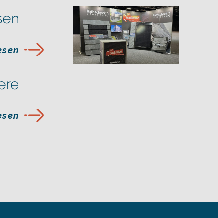
sen
lesen
ere
lesen