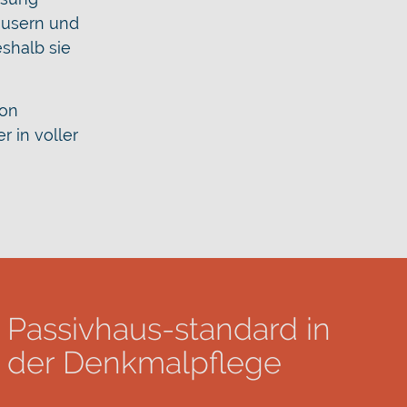
äusern und
shalb sie
von
 in voller
Passivhaus-standard in
der Denkmalpflege