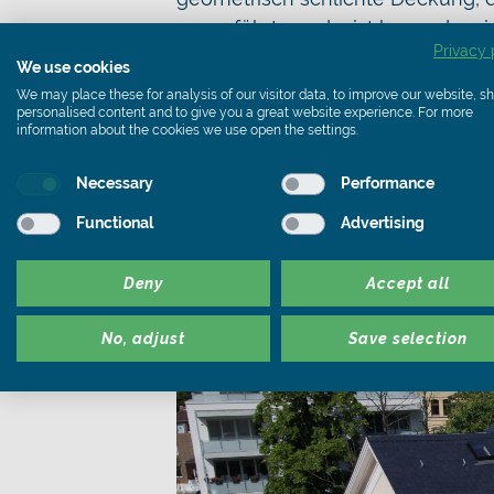
ausgeführt wurde, ist besonders 
Privacy 
Villen zu finden. Heute zählt si
We use cookies
auch immer mehr bei klassischen
We may place these for analysis of our visitor data, to improve our website, 
personalised content and to give you a great website experience. For more
information about the cookies we use open the settings.
Nach nur einem Monat straff organ
Braunschweig, mit ihrem 300 m² g
Necessary
Performance
Pracht.
Functional
Advertising
Deny
Accept all
No, adjust
Save selection