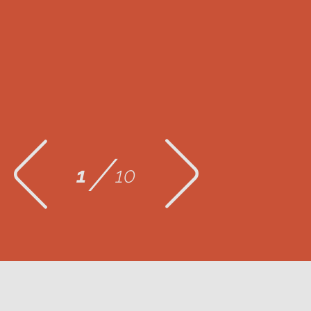
/
1
10