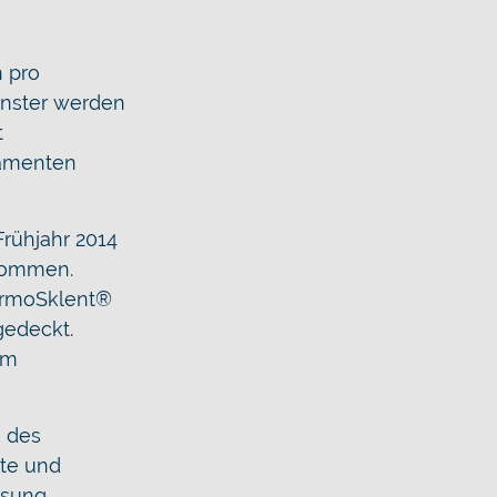
n pro
Fenster werden
t
namenten
rühjahr 2014
enommen.
ermoSklent®
gedeckt.
em
e des
te und
ösung