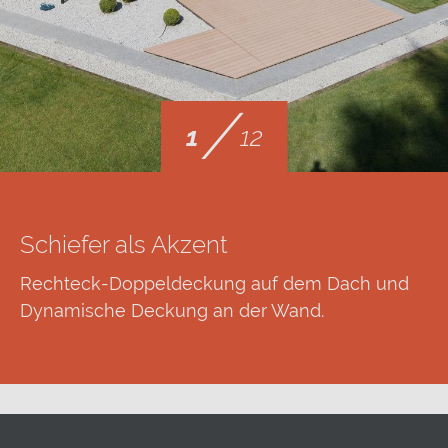
/
1
12
Schiefer als Akzent
Rechteck-Doppeldeckung auf dem Dach und
Dynamische Deckung an der Wand.