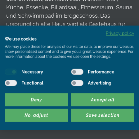
Küche, Essecke, Billardsaal, Fitnessraum, Sauna
und Schwimmbad im Erdgeschoss. Das
ursprünglich alte Haus wird als Gästehaus für
die Kinder genutzt, wenn sie zu Besuch
Privacy policy
We use cookies
kommen, oder das Hauspersonal nutzt es.
We may place these for analysis of our visitor data, to improve our website,
show personalised content and to give you a great website experience. For
more information about the cookies we use open the settings.
Frage:
Die Eleganz dieses Anwesens
Necessary
Performance
beeindruckt. Woher die Perfektion?
Functional
Advertising
Rempalski:
Die viel gereisten Bauherren wissen
was gut ist. Gesunde, natürliche Baumaterialien,
Deny
Accept all
edle Gesteine und Fliesen, Türen zum Beispiel
aus Italien. Perfekte Details findet man hier
No, adjust
Save selection
überall.