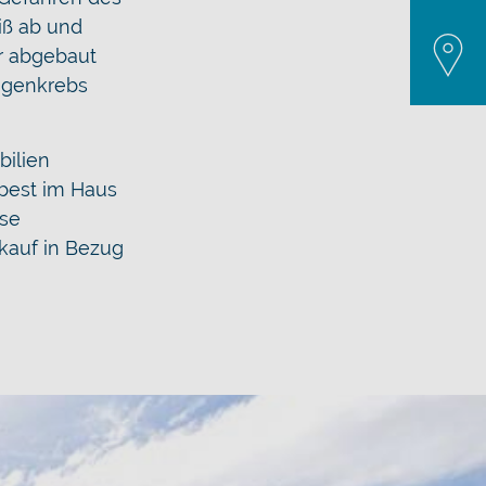
iß ab und
Schief
r abgebaut
Empfe
ngenkrebs
bilien
sbest im Haus
yse
skauf in Bezug