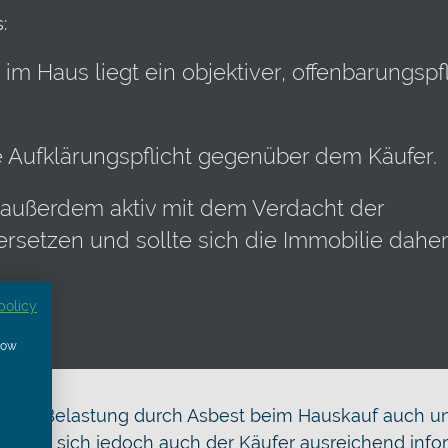
:
m Haus liegt ein objektiver, offenbarungspfl
e Aufklärungspflicht gegenüber dem Käufer.
 außerdem aktiv mit dem Verdacht der
setzen und sollte sich die Immobilie daher
policy
show
liche Belastung durch Asbest beim Hauskauf auch u
 muss sich jedoch auch der Käufer ausreichend info