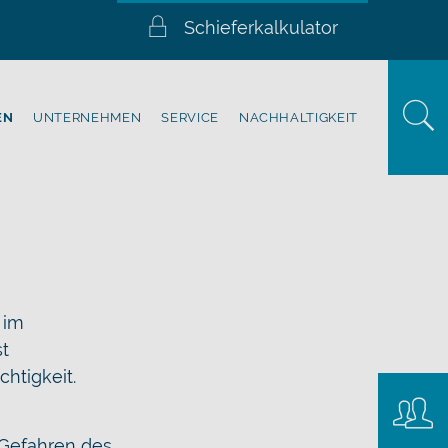
Schieferkalkulator
EN
UNTERNEHMEN
SERVICE
NACHHALTIGKEIT
 im
t
htigkeit.
Konta
 Gefahren des