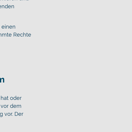
henden
 einen
immte Rechte
em
 hat oder
l vor dem
g vor. Der