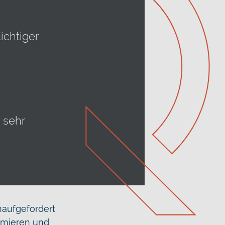
ichtiger
 sehr
naufgefordert
rmieren und