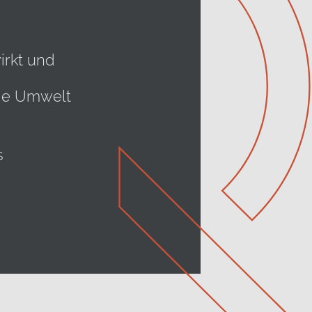
irkt und
die Umwelt
s