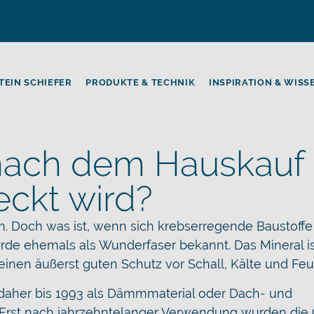
TEIN SCHIEFER
PRODUKTE & TECHNIK
INSPIRATION & WISS
nach dem Hauskauf
eckt wird?
m. Doch was ist, wenn sich krebserregende Baustoffe
de ehemals als Wunderfaser bekannt. Das Mineral is
einen äußerst guten Schutz vor Schall, Kälte und Feuc
 daher bis 1993 als Dämmmaterial oder Dach- und
Erst nach jahrzehntelanger Verwendung wurden die