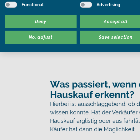
Functional
Advertising
seinen Verkehrspflichten nachko
Inspektion der Immobilie, gegebe
Deny
Accept all
Verbaute Asbestmaterialien sind 
Mangel der Immobilie dar, aufgru
No, adjust
Save selection
geltend machen kann.
Was passiert, wenn 
Hauskauf erkennt?
Hierbei ist ausschlaggebend, ob 
wissen konnte. Hat der Verkäufer 
Hauskauf arglistig oder aus fahrl
Käufer hat dann die Möglichkeit