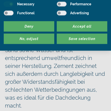
Necessary
Performance
wasserundurchlässiger und
schmutzabweisender machen.
Functional
Advertising
Zement:
Auch Zement weist
Deny
Accept all
ökologische Stärken auf. Das Material
No, adjust
Save selection
besteht aus mit Quarz angereichertem
Sand sowie Wasser und ist
entsprechend umweltfreundlich in
seiner Herstellung. Zement zeichnet
sich außerdem durch Langlebigkeit und
großer Widerstandsfähigkeit bei
schlechten Wetterbedingungen aus,
was es ideal für die Dachdeckung
macht.