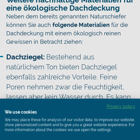
eine ökologische Dachdeckung
Neben dem bereits genannten Naturschiefer
können Sie auch
folgende Materialien
für die
Dachdeckung mit einem ökologisch reinen
Gewissen in Betracht ziehen:
Dachziegel:
Bestehend aus
natürlichem Ton bieten Dachziegel
ebenfalls zahlreiche Vorteile. Feine
Poren nehmen zwar die Feuchtigkeit,
lassen aber kein Wasser durch. Es kann
also nicht in Ihr Haus regnen. Mit der
Privacy policy
We use cookies
Tonmineralmasse Engobe oder
We may place these for analysis of our visitor data, to improve our website,
show personalised content and to give you a great website experience. For
anderen Glasuren können Sie diese
more information about the cookies we use open the settings.
Ziegel sogar noch