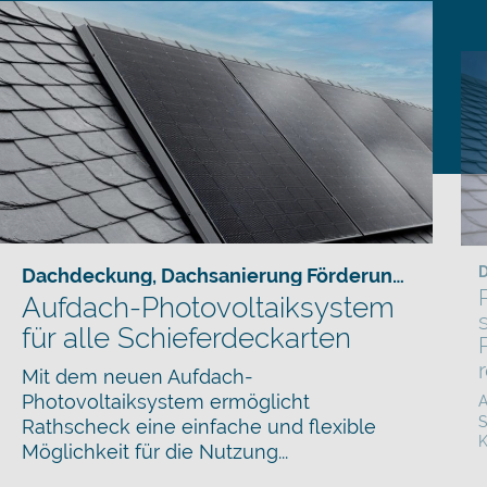
D
Dachdeckung
,
Dachsanierung Förderung
,
Hausba
Aufdach-Photovoltaiksystem
für alle Schieferdeckarten
Mit dem neuen Aufdach-
Photovoltaiksystem ermöglicht
A
S
Rathscheck eine einfache und flexible
K
Möglichkeit für die Nutzung...