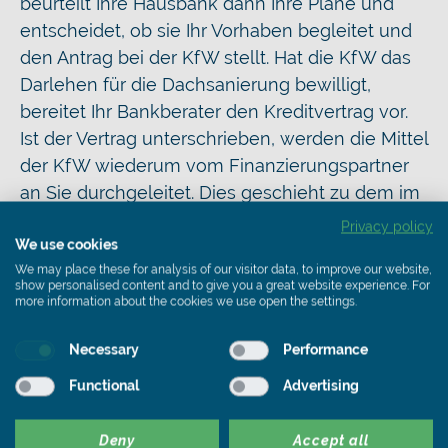
beurteilt Ihre Hausbank dann Ihre Pläne und
entscheidet, ob sie Ihr Vorhaben begleitet und
den Antrag bei der KfW stellt. Hat die KfW das
Darlehen für die Dachsanierung bewilligt,
bereitet Ihr Bankberater den Kreditvertrag vor.
Ist der Vertrag unterschrieben, werden die Mittel
der KfW wiederum vom Finanzierungspartner
an Sie durchgeleitet. Dies geschieht zu dem im
Darlehensvertrag vereinbarten Datum.
Privacy policy
We use cookies
Das Hausbankprinzip der KfW hat den Vorteil,
We may place these for analysis of our visitor data, to improve our website,
show personalised content and to give you a great website experience. For
dass sich Bank und Kunde in der Regel schon
more information about the cookies we use open the settings.
kennen. Davon profitieren Sie als Kreditnehmer
genauso wie die Bank, die Ihre Pläne dadurch
Necessary
Performance
meist richtig einschätzen kann. Außerdem
Functional
Advertising
besteht so zwischen Ihnen und Ihrem Berater
schon ein Vertrauensverhältnis, das für beide
Deny
Accept all