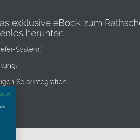
 das exklusive eBook zum Rathsc
enlos herunter:
iefer-System?
itung?
igen Solarintegration.
policy
show