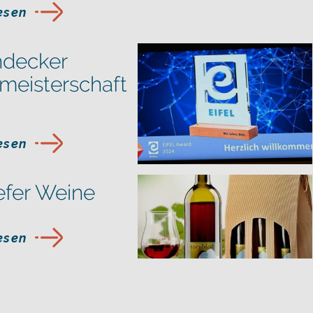
lesen
decker
meisterschaft
lesen
efer Weine
lesen