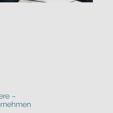
ere –
ernehmen