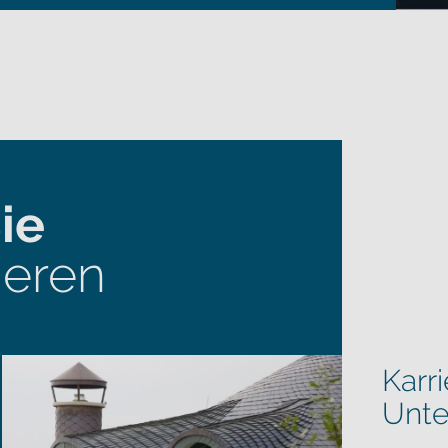
ie
ieren
Karri
Unt