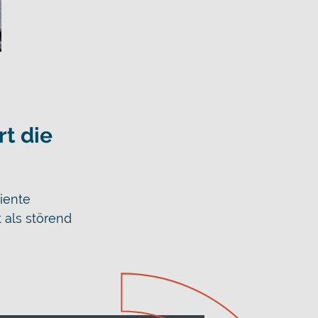
t die
iente
t als störend