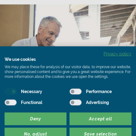
Privacy policy
We use cookies
We may place these for analysis of our visitor data, to improve our website,
show personalised content and to give you a great website experience. For
more information about the cookies we use open the settings.
Necessary
Performance
Functional
Advertising
E-Book-Download
Deny
Accept all
Fordern Sie jetzt dieses und viele
weitere unserer exklusiven E-
No, adjust
Save selection