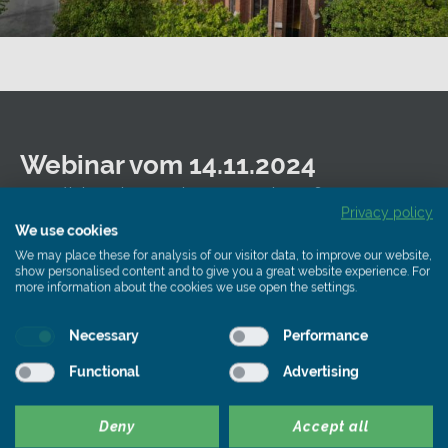
Webinar vom 14.11.2024
Tradition bewahren, Zukunft
Privacy policy
gestalten - Photovoltaik als Chance
We use cookies
für den Denkmalschutz
We may place these for analysis of our visitor data, to improve our website,
show personalised content and to give you a great website experience. For
more information about the cookies we use open the settings.
Necessary
Performance
Functional
Advertising
Deny
Accept all