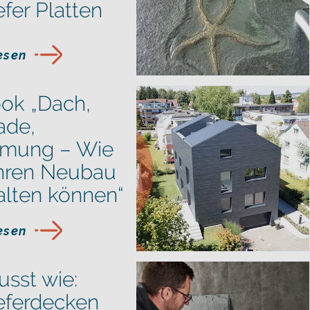
efer Platten
lesen
ok „Dach,
ade,
mung – Wie
Ihren Neubau
alten können“
lesen
sst wie:
eferdecken