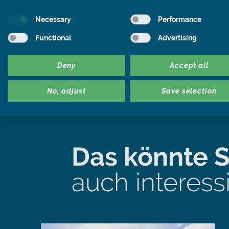
Necessary
Performance
Weiter lesen
Functional
Advertising
Deny
Accept all
No, adjust
Save selection
Das könnte S
auch interess