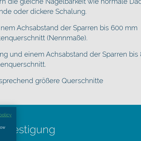
n die gleiche Nagelbarkeit wie normale Dac
ände oder dickere Schalung.
einem Achsabstand der Sparren bis 600 mm
tenquerschnitt (Nennmaße).
ng und einem Achsabstand der Sparren bi
enquerschnitt.
sprechend größere Querschnitte
policy
Befestigung
show