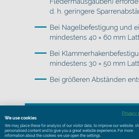
Fledermausgauben) erforder
d. h. geringere Sparrenabst
Bei Nagelbefestigung und 
mindestens 40 × 60 mm Lat
Bei Klammerhakenbefestigu
mindestens 30 × 50 mm Latt
Bei größeren Abständen ent
Privacy 
We use cookies
Nächstes Kapitel:
We may place these for analysis of our visitor data, to improve our website, 
personalised content and to give you a great website experience. For more
information about the cookies we use open the settings.