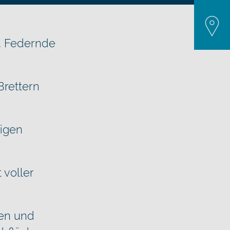
Schief
Empfe
n. Federnde
Brettern
tigen
 voller
en und