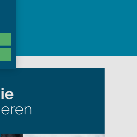
ie
ieren