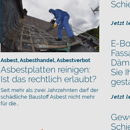
Schi
Jetzt 
E-Bo
Fass
Asbest
,
Asbesthandel
,
Asbestverbot
Däm
Asbestplatten reinigen:
Sie 
Ist das rechtlich erlaubt?
gest
Seit mehr als zwei Jahrzehnten darf der
Jetzt 
schädliche Baustoff Asbest nicht mehr
für die...
Gewu
Schi