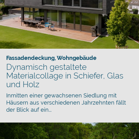
Fassadendeckung
,
Wohngebäude
Dynamisch gestaltete
Materialcollage in Schiefer, Glas
und Holz
Inmitten einer gewachsenen Siedlung mit
Häusern aus verschiedenen Jahrzehnten fällt
der Blick auf ein...