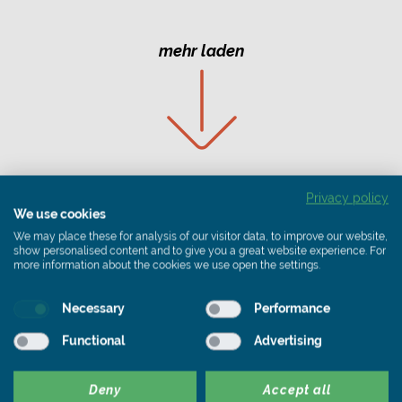
mehr laden
Privacy policy
We use cookies
We may place these for analysis of our visitor data, to improve our website,
show personalised content and to give you a great website experience. For
Pressekontakt
more information about the cookies we use open the settings.
Necessary
Performance
Functional
Advertising
Downloadportal
Deny
Accept all