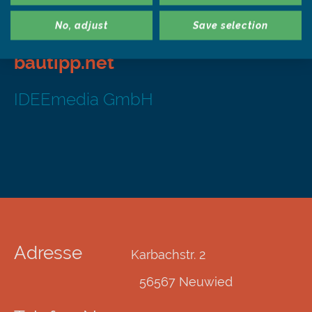
Publikumspresse
No, adjust
Save selection
bautipp.net
IDEEmedia GmbH
Adresse
Karbachstr. 2
56567 Neuwied