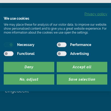
Privacy policy
We use cookies
Scheunenhaus am See
We may place these for analysis of our visitor data, to improve our website,
show personalised content and to give you a great website experience. For
Mit ihrem Öko-Scheunenhaus in der Uckermark
more information about the cookies we use open the settings.
ging für Kasia Swiezak und Marius Bell ein
Traum in Erfüllung. Die junge Familie lebt
Necessary
Performance
künftig naturnah unter einem Schieferdach –
Functional
Advertising
dem 15.000 Euro-Hauptgewinn eines
Preisrätsels, das vom CPZ-Verlag durchgeführt
Deny
Accept all
wurde. Mit dem neuen Rathscheck Schiefer-
System waren die beiden Dächer des
No, adjust
Save selection
versetzten Scheunenhauses in kurzer Zeit
eingedeckt