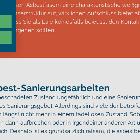
ar weisen Asbestfasern eine charakteristische weißg
che Faserstruktur auf, wirklichen Aufschluss bietet a
t, dass Sie als Laie keinesfalls bewusst den Kontak
ien eingehen sollten.
sbest-Sanierungsarbeiten
eschadeten Zustand ungefährlich und eine Sanierun
elles Sanierungsgebot. Allerdings sind viele der betro
d längst nicht mehr in einem tadellosen Zustand. Sob
n dann aufbrechen oder in irgendeiner anderen Art 
h. Deshalb ist es grundsätzlich ratsam, die asbestb