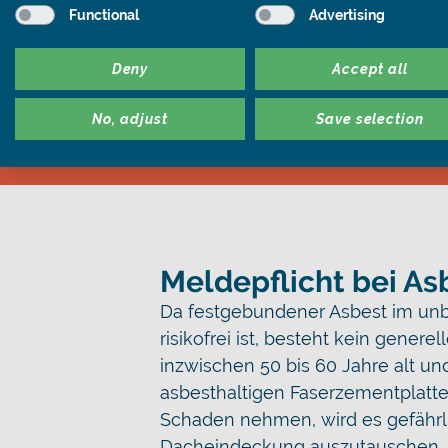
allerdings kaum festzustellen. Zw
Functional
Advertising
blaugraue Farbe sowie eine deutli
Materialuntersuchung. Hinzu komm
Deny
Accept all
potenziell asbesthaltigen Material
No, adjust
Save selection
Meldepflicht bei A
Da festgebundener Asbest im unb
risikofrei ist, besteht kein gener
inzwischen 50 bis 60 Jahre alt un
asbesthaltigen Faserzementplatte
Schaden nehmen, wird es gefährlic
Dacheindeckung auszutauschen.