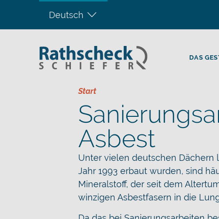
Deutsch
DAS GES
Start
Sanierungsar
Asbest
Unter vielen deutschen Dächern l
Jahr 1993 erbaut wurden, sind hä
Mineralstoff, der seit dem Altert
winzigen Asbestfasern in die Lun
Da das bei Sanierungsarbeiten be