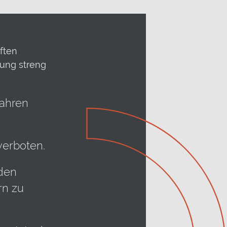
ften
nung streng
fahren
verboten.
nden
rn zu