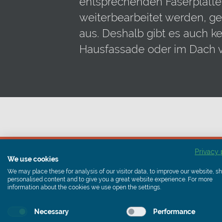
entsprechenden Faserplatten
weiterbearbeitet werden, ge
aus. Deshalb gibt es auch ke
Hausfassade oder im Dach v
Privacy 
We use cookies
Hinweis:
We may place these for analysis of our visitor data, to improve our website, 
personalised content and to give you a great website experience. For more
information about the cookies we use open the settings.
Asbest lässt sich mit bloßem Aug
wurde in einer Vielzahl von Gebäu
Necessary
Performance
es natürlich in Ihrem Interesse her