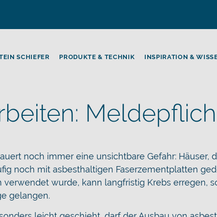
TEIN SCHIEFER
PRODUKTE & TECHNIK
INSPIRATION & WISS
beiten: Meldepflich
auert noch immer eine unsichtbare Gefahr: Häuser, 
ufig noch mit asbesthaltigen Faserzementplatten ged
um verwendet wurde, kann langfristig Krebs erregen, s
ge gelangen.
sonders leicht geschieht, darf der Ausbau von asbest