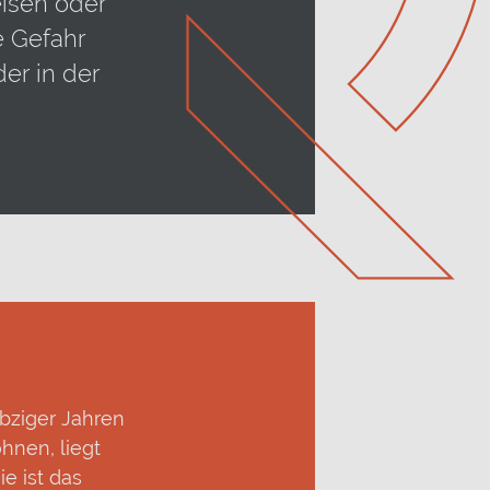
eisen oder
e Gefahr
der in der
bziger Jahren
hnen, liegt
ie ist das