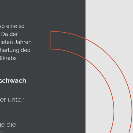
so eine so
. Da der
vielen Jahren
rhärtung des
llkrebs
schwach
er unter
e die