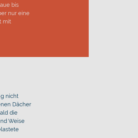
raue bis
ber nur eine
t mit
g nicht
ffenen Dächer
ald die
und Weise
elastete