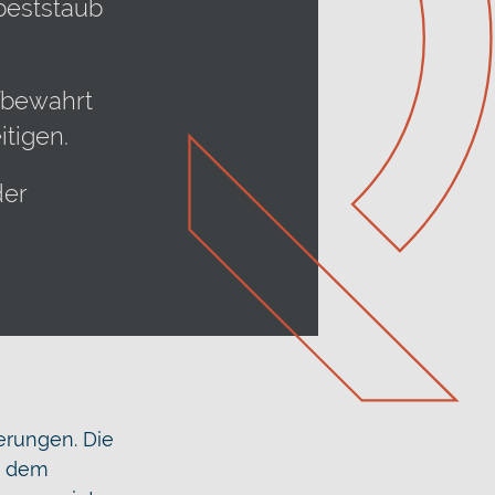
beststaub
fbewahrt
tigen.
der
erungen. Die
e dem