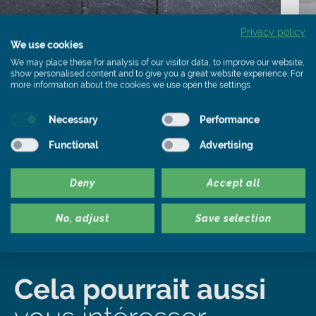
Privacy policy
We use cookies
C
Revêtement de la façade
We may place these for analysis of our visitor data, to improve our website,
La couverture en rectangles
show personalised content and to give you a great website experience. For
more information about the cookies we use open the settings.
pose variables
L
p
Necessary
Performance
Le revêtement rectangulaire variable
q
offre beaucoup d'espace pour un design
Functional
Advertising
de façade unique. De...
Deny
Accept all
No, adjust
Save selection
Cela pourrait aussi