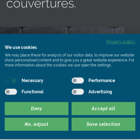
couvertures.
Privacy policy
We use cookies
We may place these for analysis of our visitor data, to improve our website,
show personalised content and to give you a great website experience. For
more information about the cookies we use open the settings.
Necessary
Performance
Functional
Advertising
R
Couverture des toits et des façades
,
Revêtement de la façade
Deny
Accept all
La couverture décorative en
L
coquettes
d
No, adjust
Save selection
p
Les méthodes de revêtement décoratif