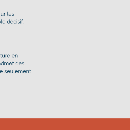
ur les
e décisif.
cture en
 admet des
 de seulement