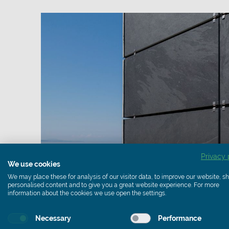
Privacy 
We use cookies
We may place these for analysis of our visitor data, to improve our website, 
personalised content and to give you a great website experience. For more
information about the cookies we use open the settings.
Necessary
Performance